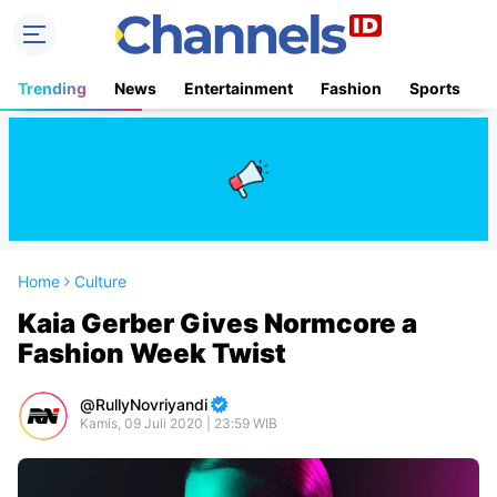
Trending
News
Entertainment
Fashion
Sports
B
Home
Culture
Kaia Gerber Gives Normcore a
Fashion Week Twist
RullyNovriyandi
Kamis, 09 Juli 2020 | 23:59 WIB