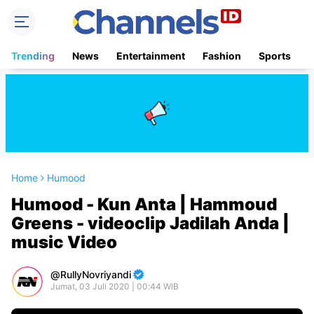
Trending
News
Entertainment
Fashion
Sports
B
Home
Humood
Humood - Kun Anta | Hammoud
Greens - videoclip Jadilah Anda |
music Video
RullyNovriyandi
Jumat, 03 Juli 2020 | 00:44 WIB